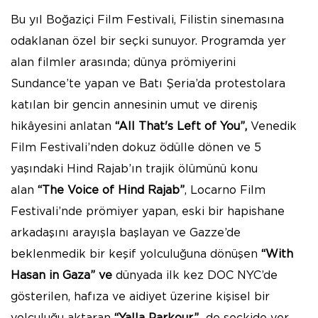
Bu yıl Boğaziçi Film Festivali, Filistin sinemasına
odaklanan özel bir seçki sunuyor. Programda yer
alan filmler arasında; dünya prömiyerini
Sundance’te yapan ve Batı Şeria’da protestolara
katılan bir gencin annesinin umut ve direniş
hikâyesini anlatan
“All That's Left of You”,
Venedik
Film Festivali’nden dokuz ödülle dönen ve 5
yaşındaki Hind Rajab’ın trajik ölümünü konu
alan
“The Voice of Hind Rajab”
, Locarno Film
Festivali’nde prömiyer yapan, eski bir hapishane
arkadaşını arayışla başlayan ve Gazze’de
beklenmedik bir keşif yolculuğuna dönüşen
“With
Hasan in Gaza” ve
dünyada ilk kez DOC NYC’de
gösterilen, hafıza ve aidiyet üzerine kişisel bir
yolculuğu aktaran
“Yalla Parkour”
de seçkide yer