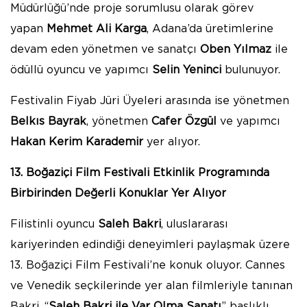
Müdürlüğü’nde proje sorumlusu olarak görev
yapan
Mehmet Ali Karga
, Adana’da üretimlerine
devam eden yönetmen ve sanatçı
Oben Yılmaz
ile
ödüllü oyuncu ve yapımcı
Selin Yeninci
bulunuyor.
Festivalin Fiyab Jüri Üyeleri arasında ise yönetmen
Belkıs Bayrak
, yönetmen
Cafer Özgül
ve yapımcı
Hakan Kerim Karademir
yer alıyor.
13. Boğaziçi Film Festivali Etkinlik Programında
Birbirinden Değerli Konuklar Yer Alıyor
Filistinli oyuncu
Saleh Bakri
, uluslararası
kariyerinden edindiği deneyimleri paylaşmak üzere
13. Boğaziçi Film Festivali’ne konuk oluyor. Cannes
ve Venedik seçkilerinde yer alan filmleriyle tanınan
Bakri, “
Saleh Bakri ile Var Olma Sanatı
” başlıklı