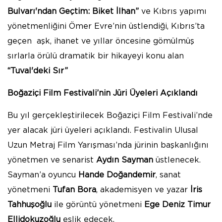
Bulvarı'ndan Geçtim: Biket İlhan”
ve Kıbrıs yapımı
yönetmenliğini Ömer Evre’nin üstlendiği, Kıbrıs’ta
geçen aşk, ihanet ve yıllar öncesine gömülmüş
sırlarla örülü dramatik bir hikayeyi konu alan
“Tuval'deki Sır”
Boğaziçi Film Festivali’nin Jüri Üyeleri Açıklandı
Bu yıl gerçekleştirilecek Boğaziçi Film Festivali’nde
yer alacak jüri üyeleri açıklandı. Festivalin Ulusal
Uzun Metraj Film Yarışması’nda jürinin başkanlığını
yönetmen ve senarist
Aydın Sayman
üstlenecek.
Sayman’a oyuncu
Hande Doğandemir
, sanat
yönetmeni
Tufan Bora
, akademisyen ve yazar
İris
Tahhuşoğlu
ile görüntü yönetmeni
Ege Deniz Timur
Ellidokuzoğlu
eşlik edecek.