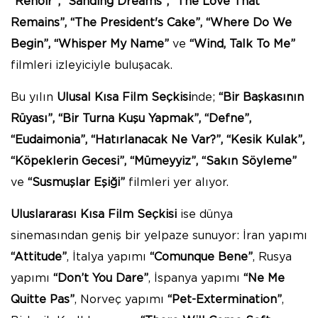
“Renoir”, “Sanding Dreams”, “The Love That
Remains”, “The President's Cake”, “Where Do We
Begin”, “Whisper My Name”
ve
“Wind, Talk To Me”
filmleri izleyiciyle buluşacak.
Bu yılın
Ulusal Kısa Film Seçkisi
nde;
“Bir Başkasının
Rüyası”,
“Bir Turna Kuşu Yapmak”, “Defne”,
“Eudaimonia”,
“Hatırlanacak Ne Var?”, “Kesik Kulak”,
“Köpeklerin Gecesi”, “Mümeyyiz”, “Sakın Söyleme”
ve
“Susmuşlar Eşiği”
filmleri yer alıyor.
Uluslararası Kısa Film Seçkisi
ise dünya
sinemasından geniş bir yelpaze sunuyor: İran yapımı
“Attitude”
, İtalya yapımı
“Comunque Bene”
, Rusya
yapımı
“Don’t You Dare”
, İspanya yapımı
“Ne Me
Quitte Pas”
, Norveç yapımı
“Pet-Extermination”
,