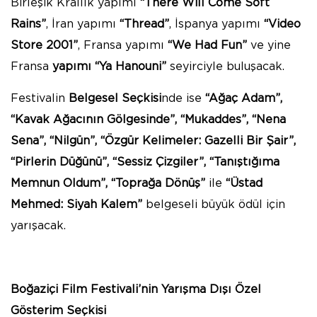
Birleşik Krallık yapımı
“There Will Come Soft
Rains”
, İran yapımı
“Thread”
, İspanya yapımı
“Video
Store 2001”
, Fransa yapımı
“We Had Fun”
ve yine
Fransa
yapımı “Ya Hanouni”
seyirciyle buluşacak.
Festivalin
Belgesel Seçkisi
nde ise
“Ağaç Adam”,
“Kavak Ağacının Gölgesinde”, “Mukaddes”, “Nena
Sena”, “Nilgün”, “Özgür Kelimeler: Gazelli Bir Şair”,
“Pirlerin Düğünü”, “Sessiz Çizgiler”, “Tanıştığıma
Memnun Oldum”, “Toprağa Dönüş”
ile
“Üstad
Mehmed: Siyah Kalem”
belgeseli büyük ödül için
yarışacak.
Boğaziçi Film Festivali’nin Yarışma Dışı Özel
Gösterim Seçkisi