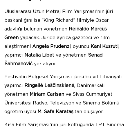
Uluslararası Uzun Metraj Film Yarışması’nın jüri
başkanlığını ise “King Richard” filmiyle Oscar
adaylığı bulunan yönetmen
Reinaldo Marcus
Green
yapacak. Jüride ayrıca gazeteci ve film
eleştirmeni
Angela Prudenzi
, oyuncu
Kani Kusruti
,
yapımcı
Natalia Libet
ve yönetmen
Senad
Šahmanović
yer alıyor.
Festivalin Belgesel Yarışması jürisi bu yıl Litvanyalı
yapımcı
Ringailė Leščinskienė
, Danimarkalı
yönetmen
Miriam Carlsen
ve Sivas Cumhuriyet
Üniversitesi Radyo, Televizyon ve Sinema Bölümü
öğretim üyesi
M. Safa Karataş
’tan oluşuyor.
Kısa Film Yarışması’nın jüri koltuğunda TRT Sinema