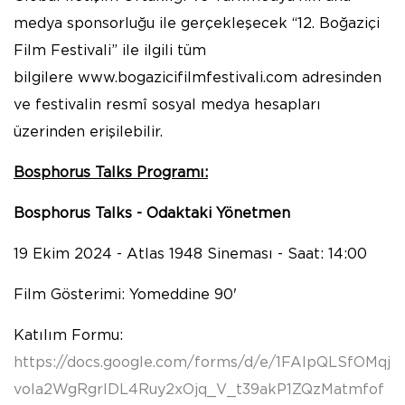
medya sponsorluğu ile gerçekleşecek “12. Boğaziçi
Film Festivali” ile ilgili tüm
bilgilere www.bogazicifilmfestivali.com adresinden
ve festivalin resmî sosyal medya hesapları
üzerinden erişilebilir.
Bosphorus Talks Programı:
Bosphorus Talks -
Odaktaki Yönetmen
19 Ekim 2024 - Atlas 1948 Sineması - Saat: 14:00
Film Gösterimi: Yomeddine 90'
Katılım Formu:
https://docs.google.com/forms/d/e/1FAIpQLSfOMqj
vola2WgRgrIDL4Ruy2xOjq_V_t39akP1ZQzMatmfof