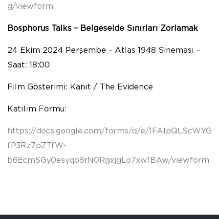
g/viewform
Bosphorus Talks – Belgeselde Sınırları Zorlamak
24 Ekim 2024 Perşembe – Atlas 1948 Sineması –
Saat: 18:00
Film Gösterimi: Kanıt / The Evidence
Katılım Formu:
https://docs.google.com/forms/d/e/1FAIpQLScWYG
fP3Rz7pZTfW-
b6EcmSGy0esyqo8rN0RgxjgLo7xw1BAw/viewform